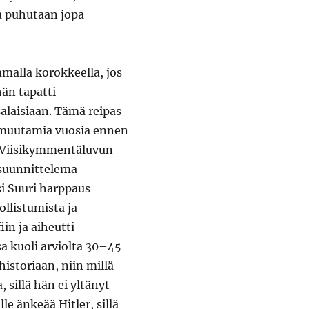
sa puhutaan jopa
alla korokkeella, jos
hän tapatti
alaisiaan. Tämä reipas
o muutamia vuosia ennen
 Viisikymmentäluvun
 suunnittelema
i Suuri harppaus
ollistumista ja
iin ja aiheutti
 kuoli arviolta 30–45
historiaan, niin millä
, sillä hän ei yltänyt
le änkeää Hitler, sillä