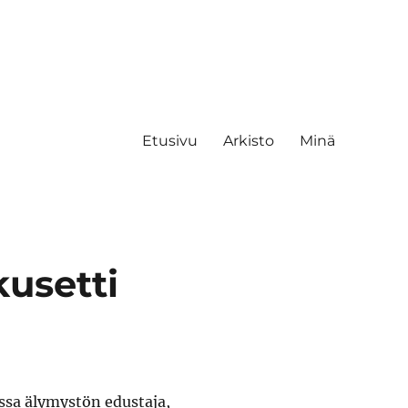
Etusivu
Arkisto
Minä
usetti
issa älymystön edustaja,