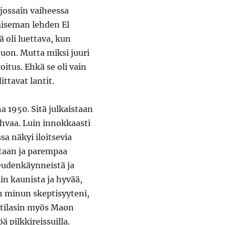
 jossain vaiheessa
aiseman lehden El
ä oli luettava, kun
 tuon. Mutta miksi juuri
oitus. Ehkä se oli vain
ittavat lantit.
1950. Sitä julkaistaan
ahvaa. Luin innokkaasti
sa näkyi iloitsevia
ataan ja parempaa
keudenkäynneistä ja
in kaunista ja hyvää,
in minun skeptisyyteni,
sä tilasin myös Maon
ä pilkkireissuilla.