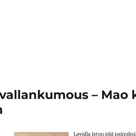
ivallankumous – Mao k
n
Lavalla istuu pää painuks