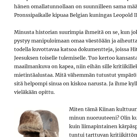
hänen omallatunnollaan on suunnilleen sama mää
Pronssipaikalle kipuaa Belgian kuningas Leopold II
Minusta historian suurimpia ihmeitä on se, kun jo
pystyy manipuloimaan omaa väestöään ja aiheutt
todella kuvottavaa katsoa dokumentteja, joissa Hit
Jeesuksen toiselle tulemiselle. Tuo kertoo kansasta
maailmankuva on kapea, niin eihän sille kritiikill
mietintäalustaa. Mitä vähemmän tutustut ympärö
sitä helpompi sinua on kiskoa narusta. Ja ihme kyll
vieläkään opittu.
Miten tämä Kiinan kulttuuri
minun nuoruuteeni? Olin k
kuin liimapintainen kärpäsp
tuntui tarttuvan kritiikittö