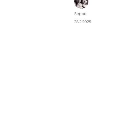
Kirjoittaja
Seppo
Julkaistu
28.2.2025