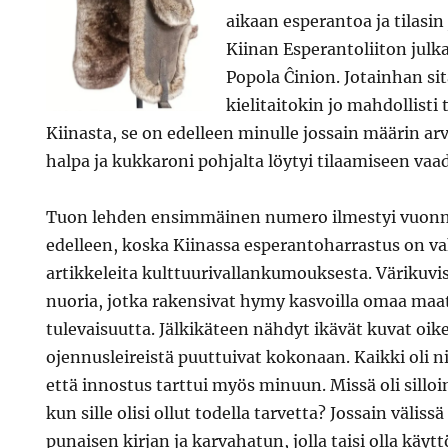
aikaan esperantoa ja tilasin
Kiinan Esperantoliiton julk
Popola Ĉinion. Jotainhan sit
kielitaitokin jo mahdollisti
Kiinasta, se on edelleen minulle jossain määrin arv
halpa ja kukkaroni pohjalta löytyi tilaamiseen vaad
Tuon lehden ensimmäinen numero ilmestyi vuonna 
edelleen, koska Kiinassa esperantoharrastus on v
artikkeleita kulttuurivallankumouksesta. Värikuvis
nuoria, jotka rakensivat hymy kasvoilla omaa ma
tulevaisuutta. Jälkikäteen nähdyt ikävät kuvat oi
ojennusleireistä puuttuivat kokonaan. Kaikki oli ni
että innostus tarttui myös minuun. Missä oli sillo
kun sille olisi ollut todella tarvetta? Jossain välis
punaisen kirjan ja karvahatun, jolla taisi olla käyttö