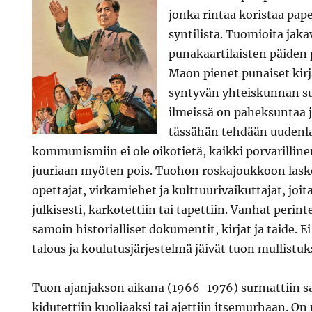
jonka rintaa koristaa pape
syntilista. Tuomioita jak
punakaartilaisten päiden
Maon pienet punaiset kirj
syntyvän yhteiskunnan s
ilmeissä on paheksuntaa j
tässähän tehdään uudenlai
kommunismiin ei ole oikotietä, kaikki porvarillin
juuriaan myöten pois. Tuohon roskajoukkoon laske
opettajat, virkamiehet ja kulttuurivaikuttajat, joit
julkisesti, karkotettiin tai tapettiin. Vanhat perin
samoin historialliset dokumentit, kirjat ja taide. E
talous ja koulutusjärjestelmä jäivät tuon mullistuks
Tuon ajanjakson aikana (1966-1976) surmattiin sa
kidutettiin kuoliaaksi tai ajettiin itsemurhaan. On 