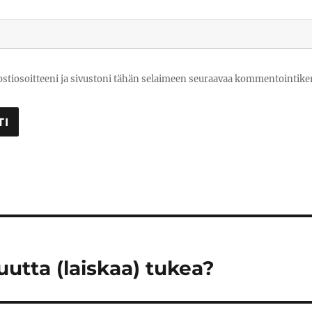
stiosoitteeni ja sivustoni tähän selaimeen seuraavaa kommentointiker
uutta (laiskaa) tukea?