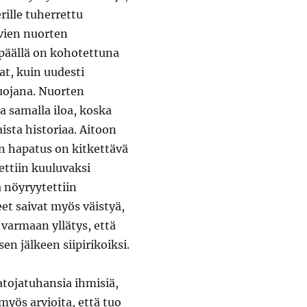
rille tuherrettu
avien nuorten
 päällä on kohotettuna
at, kuin uudesti
uojana. Nuorten
a samalla iloa, koska
sta historiaa. Aitoon
en hapatus on kitkettävä
ttiin kuuluvaksi
a nöyryytettiin
teet saivat myös väistyä,
i varmaan yllätys, että
en jälkeen siipirikoiksi.
tojatuhansia ihmisiä,
myös arvioita, että tuo