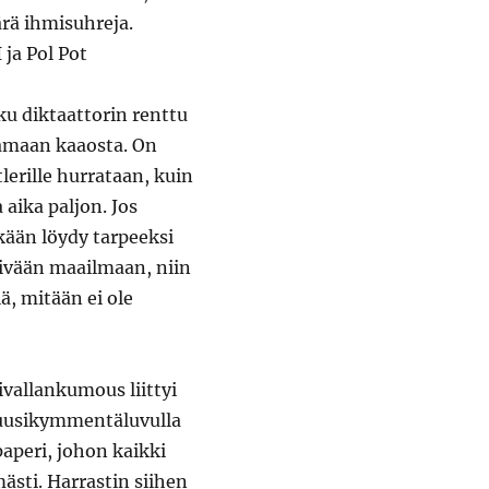
rä ihmisuhreja.
 ja Pol Pot
ku diktaattorin renttu
amaan kaaosta. On
lerille hurrataan, kuin
 aika paljon. Jos
ekään löydy tarpeeksi
ivään maailmaan, niin
ä, mitään ei ole
vallankumous liittyi
uusikymmentäluvulla
aperi, johon kaikki
mästi. Harrastin siihen