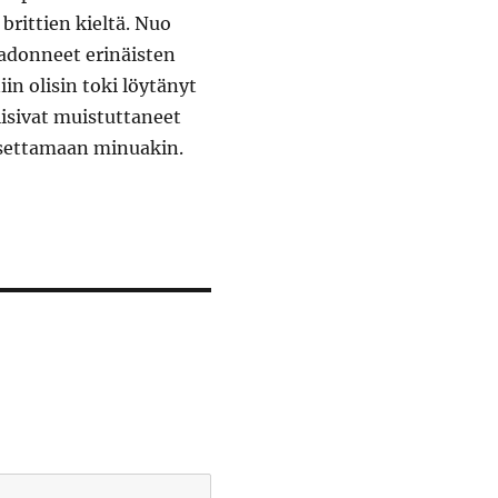
brittien kieltä. Nuo
adonneet erinäisten
in olisin toki löytänyt
lisivat muistuttaneet
usettamaan minuakin.