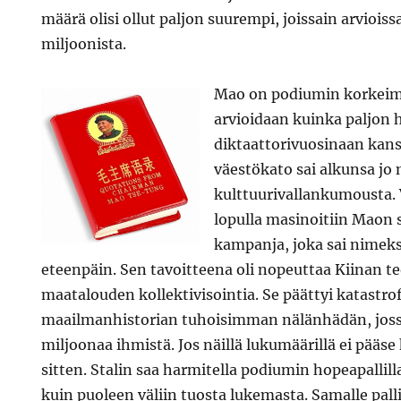
määrä olisi ollut paljon suurempi, joissain arviois
miljoonista.
Mao on podiumin korkeimm
arvioidaan kuinka paljon 
diktaattorivuosinaan kans
väestökato sai alkunsa j
kulttuurivallankumousta.
lopulla masinoitiin Maon
kampanja, joka sai nimeks
eteenpäin. Sen tavoitteena oli nopeuttaa Kiinan te
maatalouden kollektivisointia. Se päättyi katastrof
maailmanhistorian tuhoisimman nälänhädän, jossa
miljoonaa ihmistä. Jos näillä lukumäärillä ei pääse 
sitten. Stalin saa harmitella podiumin hopeapallilla
kuin puoleen väliin tuosta lukemasta. Samalle pallil