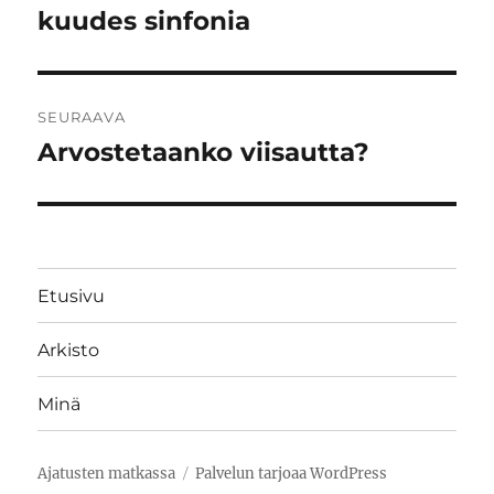
artikkeli:
kuudes sinfonia
SEURAAVA
Arvostetaanko viisautta?
Seuraava
artikkeli:
Etusivu
Arkisto
Minä
Ajatusten matkassa
Palvelun tarjoaa WordPress