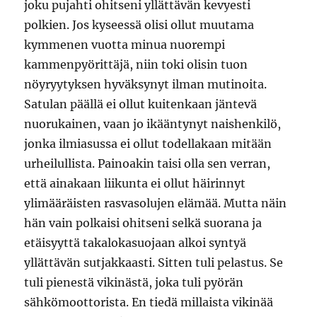
joku pujahti ohitseni yllättävän kevyesti
polkien. Jos kyseessä olisi ollut muutama
kymmenen vuotta minua nuorempi
kammenpyörittäjä, niin toki olisin tuon
nöyryytyksen hyväksynyt ilman mutinoita.
Satulan päällä ei ollut kuitenkaan jäntevä
nuorukainen, vaan jo ikääntynyt naishenkilö,
jonka ilmiasussa ei ollut todellakaan mitään
urheilullista. Painoakin taisi olla sen verran,
että ainakaan liikunta ei ollut häirinnyt
ylimääräisten rasvasolujen elämää. Mutta näin
hän vain polkaisi ohitseni selkä suorana ja
etäisyyttä takalokasuojaan alkoi syntyä
yllättävän sutjakkaasti. Sitten tuli pelastus. Se
tuli pienestä vikinästä, joka tuli pyörän
sähkömoottorista. En tiedä millaista vikinää