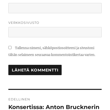
VERKKOSIVUSTO
Tallenna nimeni, sähköpostiosoitteeni ja sivustoni
tähän selaimeen seuraavaa kommentointikertaa varten.
Artikkelien
EDELLINEN
selaus
Konsertissa: Anton Brucknerin
Edellinen