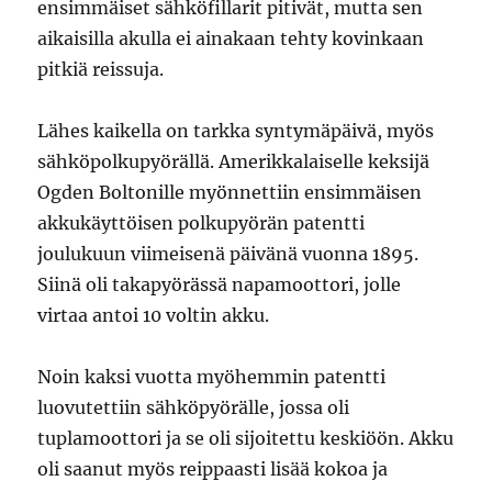
ensimmäiset sähköfillarit pitivät, mutta sen
aikaisilla akulla ei ainakaan tehty kovinkaan
pitkiä reissuja.
Lähes kaikella on tarkka syntymäpäivä, myös
sähköpolkupyörällä. Amerikkalaiselle keksijä
Ogden Boltonille myönnettiin ensimmäisen
akkukäyttöisen polkupyörän patentti
joulukuun viimeisenä päivänä vuonna 1895.
Siinä oli takapyörässä napamoottori, jolle
virtaa antoi 10 voltin akku.
Noin kaksi vuotta myöhemmin patentti
luovutettiin sähköpyörälle, jossa oli
tuplamoottori ja se oli sijoitettu keskiöön. Akku
oli saanut myös reippaasti lisää kokoa ja