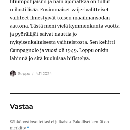
litiumpohjaisiin ja näin ajomatkaa on tullut
reilusti lisää. Ensimmäiset vaijerivälitteiset
vaihteet ilmestyivät toisen maailmansodan
aattona. Tästä meni vielä kymmenkunta vuotta
ja pyöräilijät saivat nauttia jo
nykyisenkaltaisesta vaihteistosta. Sen kehitti
Campagnolo ja vuosi oli 1949. Loppu onkin
lähinnä jo sitä kuuluisaa hifistelyä.
Kirjoittaja
Julkaistu
Seppo
4.11.2024
Vastaa
Sähköpostiosoitettasi ei julkaista.
Pakolliset kentät on
merkitty
*