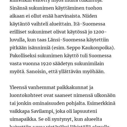
kuitenkin esitetty myös muita tulkintoja.
Sinänsä sukunimen käyttäminen tuohon
aikaan ei ollut enää harvinaista. Niiden
käytäntö vaihteli alueittain. Itä-Suomessa
erilliset sukunimet olivat käytössä jo 1200-
luvulla, kun taas Länsi-Suomessa käytettiin
pitkään isännimiä (esim. Seppo Kaukonpoika).
Pakolliseksi suku­nimen käyttö tuli Suomessa
vasta vuonna 1920 säädetyn sukunimilain
myötä. Sanoisin, että yllättävän myöhään.
Yleensä vanhemmat paikkakunnat ja
luontokohteet ovat saaneet nimensä ulkonäön
tai jonkin ominaisuuden pohjalta. Esimerkkinä
vaikkapa Savilampi, joka oli lapsuuteni
uimapaikka. Se oli syntynyt, kun alueelta