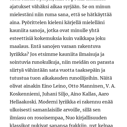
ajatukset vähäksi aikaa syrjään. Se on minun
mielestäni niin ruma sana, että se hätkäyttää
aina. Pyörittelen kieleni kärjellä mielelläni
kauniita sanoja, jotka ovat minulle yhtä
esteettisiä kokemuksia kuin vaikkapa joku
maalaus. Entä sanojen varaan rakentuva
lyriikka? Jos etsimme kauniita ilmaisuja ja
sointuvia runokulkuja, niin meidän on parasta
siirtyä vähintään sata vuotta taaksepäin ja
tutustua tuon aikakauden runoilijoihin. Näitä
olivat ainakin Eino Leino, Otto Manninen, V. A.
Koskenniemi, Juhani Siljo, Aino Kallas, Aaro
Hellaakoski. Moderni lyriikka ei rakennu enää
ulkoisesti samanlaisille arvoille, sillä sen
ilmiasu on rosoisempaa, Nuo kirjallisuuden
klassikot pukivat sanansa frakkiin, nyt kelpaa