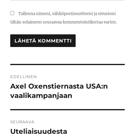
Tallenna nimeni, sähköpostiosoitteeni ja sivustoni
tähän selaimeen seuraavaa kommentointikertaa varten.
Artikkelien
EDELLINEN
selaus
Axel Oxenstiernasta USA:n
Edellinen
artikkeli:
vaalikampanjaan
SEURAAVA
Uteliaisuudesta
Seuraava