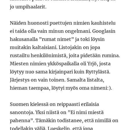
jo umpihaalarit.
Näiden huonosti puettujen nimien kauhistelu
ei taida olla vain minun ongelmani. Googlasin
hakusanalla ”rumat nimet” ja toki löysin
muitakin kaltaisiani. Listojakin on jopa
rustailtu henkilönimistä, joita pidetään rumina.
Miesten nimien ykköspaikalla oli Yrjö, josta
löytyy nuo sama kirjainpari kuin Ryttylästä.
Järjestys on vain toinen. Samalta listalta,
hieman taempaa, löytyi myös oma nimeni:).
Suomen kielessä on reippaasti erilaisia
sanontoja. Yksi niistä on ”Ei nimi miestä
pahenna”. Tämäkin todistanee, että nimillä on
todellakin väliä. Lueskelin, että jopa