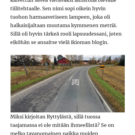
kaivettiin savea vietäväksi lähistöllä olevalle
tiilitehtaalle. Sen nimi sopi oikein hyvin
tuohon harmaavetiseen lampeen, joka oli
halkaisijaltaan muutama kymmenen metriä.
Sillä oli hyvin tärkeä rooli lapsuudessani, joten
eiköhän se ansaitse vielä ikioman blogin.
Miksi kirjoitan Ryttylästä, sillä tuossa
taajamassa ei ole mitään ihmeellistä? Se on
melko tavanomainen paikka muiden