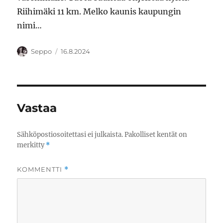
Riihimäki 11 km. Melko kaunis kaupungin
nimi…
Kirjoittaja
Julkaistu
Seppo
16.8.2024
Vastaa
Sähköpostiosoitettasi ei julkaista.
Pakolliset kentät on
merkitty
*
KOMMENTTI
*