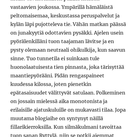
vastaavien joukossa. Ympärillä hämäläistä
peltomaisemaa, keskustassa peruspalvelut ja
kylän läpi pujotteleva tie. Vähän matkan päässä
on junakyytiä odottavien pysäkki. Ajelen usein
pyörälenkilläni tuon taajaman lävitse ja en
pysty olemaan neutraali ohikulkija, kun saavun
sinne. Tuo tunnetila ei suinkaan tule
huonolaatuisesta tien pinnasta, joka tärisyttää
maantiepyörääni. Pidän rengaspaineet
kuudessa kilossa, joten pienetkin
epätasaisuudet välittyvät satulaan. Polkeminen
on jossain mielessä aika monotonista ja
erilaisille ajatuskuluille on mukavasti tilaa. Jopa
muutama blogiaihe on syntynyt näillä
fillarikierroksilla. Kun silmäkulmani tavoittaa
tuon sanan Ryttylä, niin se potkii aiemmat