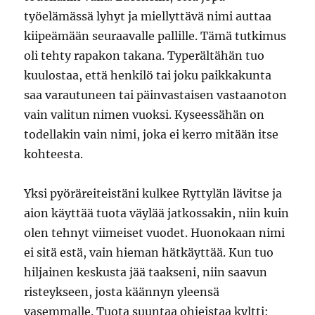
työelämässä lyhyt ja miellyttävä nimi auttaa
kiipeämään seuraavalle pallille. Tämä tutkimus
oli tehty rapakon takana. Typerältähän tuo
kuulostaa, että henkilö tai joku paikkakunta
saa varautuneen tai päinvastaisen vastaanoton
vain valitun nimen vuoksi. Kyseessähän on
todellakin vain nimi, joka ei kerro mitään itse
kohteesta.
Yksi pyöräreiteistäni kulkee Ryttylän lävitse ja
aion käyttää tuota väylää jatkossakin, niin kuin
olen tehnyt viimeiset vuodet. Huonokaan nimi
ei sitä estä, vain hieman hätkäyttää. Kun tuo
hiljainen keskusta jää taakseni, niin saavun
risteykseen, josta käännyn yleensä
vasemmalle. Tuota suuntaa ohjeistaa kyltti: