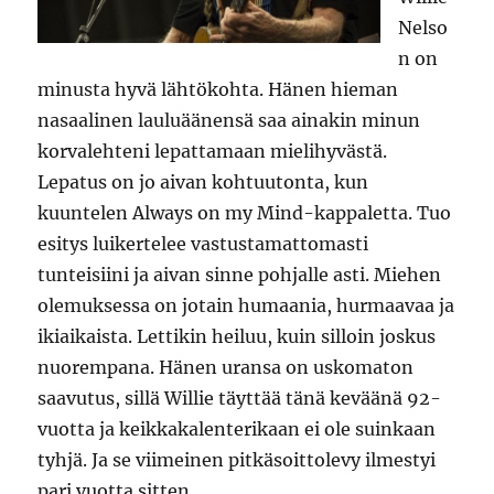
Nelso
n on
minusta hyvä lähtökohta. Hänen hieman
nasaalinen lauluäänensä saa ainakin minun
korvalehteni lepattamaan mielihyvästä.
Lepatus on jo aivan kohtuutonta, kun
kuuntelen Always on my Mind-kappaletta. Tuo
esitys luikertelee vastustamattomasti
tunteisiini ja aivan sinne pohjalle asti. Miehen
olemuksessa on jotain humaania, hurmaavaa ja
ikiaikaista. Lettikin heiluu, kuin silloin joskus
nuorempana. Hänen uransa on uskomaton
saavutus, sillä Willie täyttää tänä keväänä 92-
vuotta ja keikkakalenterikaan ei ole suinkaan
tyhjä. Ja se viimeinen pitkäsoittolevy ilmestyi
pari vuotta sitten.