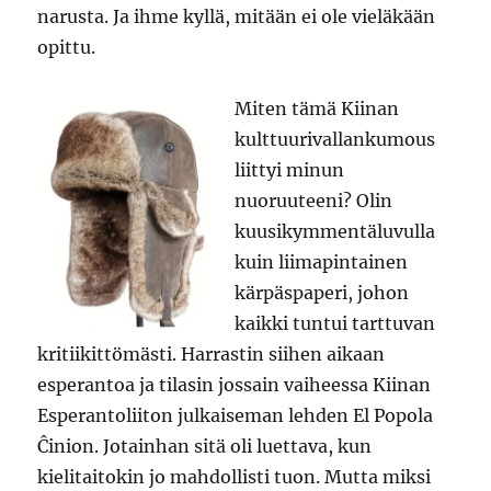
narusta. Ja ihme kyllä, mitään ei ole vieläkään
opittu.
Miten tämä Kiinan
kulttuurivallankumous
liittyi minun
nuoruuteeni? Olin
kuusikymmentäluvulla
kuin liimapintainen
kärpäspaperi, johon
kaikki tuntui tarttuvan
kritiikittömästi. Harrastin siihen aikaan
esperantoa ja tilasin jossain vaiheessa Kiinan
Esperantoliiton julkaiseman lehden El Popola
Ĉinion. Jotainhan sitä oli luettava, kun
kielitaitokin jo mahdollisti tuon. Mutta miksi