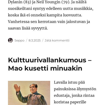
Dylanin (83) ja Neil Youngin (79). Ja näiltä
suosikeiltani syntyy edelleen uutta musiikkia,
koska ikä ei onneksi kampita luovuutta.
Vanhetessa sen kerrotaan vain jalostuvan ja
saavan lisää syvyyttä.
Kirjoittaja
Julkaistu
artikkeliin
Seppo
8.3.2025
Jätä kommentti
Liian
vanha
rokkaamaan?
Kulttuurivallankumous –
Mao kusetti minuakin
Lavalla istuu pää
painuksissa älymystön
edustaja, jonka rintaa
koristaa paperille