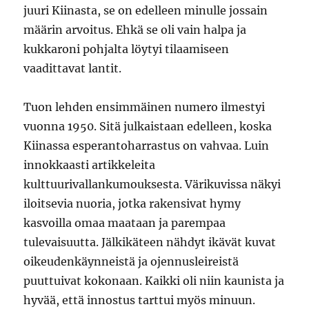
juuri Kiinasta, se on edelleen minulle jossain
määrin arvoitus. Ehkä se oli vain halpa ja
kukkaroni pohjalta löytyi tilaamiseen
vaadittavat lantit.
Tuon lehden ensimmäinen numero ilmestyi
vuonna 1950. Sitä julkaistaan edelleen, koska
Kiinassa esperantoharrastus on vahvaa. Luin
innokkaasti artikkeleita
kulttuurivallankumouksesta. Värikuvissa näkyi
iloitsevia nuoria, jotka rakensivat hymy
kasvoilla omaa maataan ja parempaa
tulevaisuutta. Jälkikäteen nähdyt ikävät kuvat
oikeudenkäynneistä ja ojennusleireistä
puuttuivat kokonaan. Kaikki oli niin kaunista ja
hyvää, että innostus tarttui myös minuun.