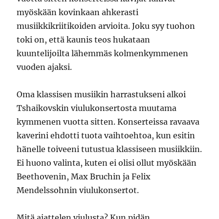
myöskään kovinkaan ahkerasti
musiikkikriitikoiden arvioita. Joku syy tuohon
toki on, että kaunis teos hukataan
kuuntelijoilta lähemmäs kolmenkymmenen
vuoden ajaksi.
Oma klassisen musiikin harrastukseni alkoi
Tshaikovskin viulukonsertosta muutama
kymmenen vuotta sitten. Konserteissa ravaava
kaverini ehdotti tuota vaihtoehtoa, kun esitin
hänelle toiveeni tutustua klassiseen musiikkiin.
Ei huono valinta, kuten ei olisi ollut myöskään
Beethovenin, Max Bruchin ja Felix
Mendelssohnin viulukonsertot.
Mitä ajattelen viulusta? Kun pidän