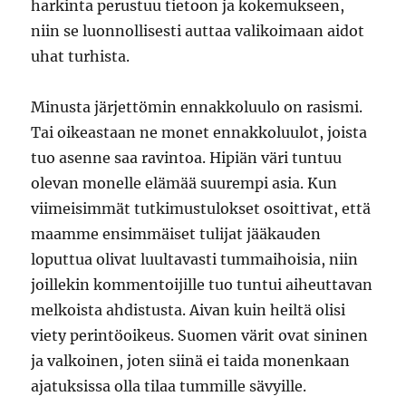
harkinta perustuu tietoon ja kokemukseen,
niin se luonnollisesti auttaa valikoimaan aidot
uhat turhista.
Minusta järjettömin ennakkoluulo on rasismi.
Tai oikeastaan ne monet ennakkoluulot, joista
tuo asenne saa ravintoa. Hipiän väri tuntuu
olevan monelle elämää suurempi asia. Kun
viimeisimmät tutkimustulokset osoittivat, että
maamme ensimmäiset tulijat jääkauden
loputtua olivat luultavasti tummaihoisia, niin
joillekin kommentoijille tuo tuntui aiheuttavan
melkoista ahdistusta. Aivan kuin heiltä olisi
viety perintöoikeus. Suomen värit ovat sininen
ja valkoinen, joten siinä ei taida monenkaan
ajatuksissa olla tilaa tummille sävyille.