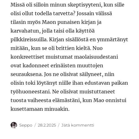
Missä oli silloin minun skeptisyyteni, kun sille
olisi ollut todella tarvetta? Jossain välissä
tilasin myös Maon punaisen kirjan ja
karvahatun, jolla taisi olla käyttöä
pilkkireissuilla. Kirjan sisällöstä en ymmärtänyt
mitään, kun se oli brittien kieltä. Nuo
konkreettiset muistumat maolaisuudestani
ovat kadonneet erinäisten muuttojen
seurauksena. Jos ne olisivat säilyneet, niin
olisin toki löytänyt niille ihan edustavan paikan
työhuoneestani. Ne olisivat muistuttaneet
tuosta vaiheesta elämästäni, kun Mao onnistui
kusettamaan minuakin.
Kirjoittaja
Julkaistu
artikkeliin
Seppo
28.2.2025
Jätä kommentti
Kulttuurivallankumo
–