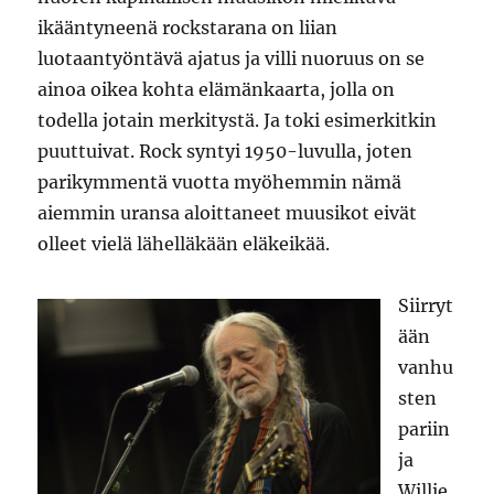
ikääntyneenä rockstarana on liian
luotaantyöntävä ajatus ja villi nuoruus on se
ainoa oikea kohta elämänkaarta, jolla on
todella jotain merkitystä. Ja toki esimerkitkin
puuttuivat. Rock syntyi 1950-luvulla, joten
parikymmentä vuotta myöhemmin nämä
aiemmin uransa aloittaneet muusikot eivät
olleet vielä lähelläkään eläkeikää.
Siirryt
ään
vanhu
sten
pariin
ja
Willie