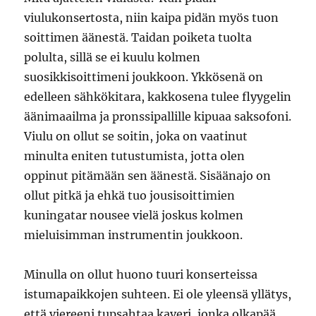
viulukonsertosta, niin kaipa pidän myös tuon
soittimen äänestä. Taidan poiketa tuolta
polulta, sillä se ei kuulu kolmen
suosikkisoittimeni joukkoon. Ykkösenä on
edelleen sähkökitara, kakkosena tulee flyygelin
äänimaailma ja pronssipallille kipuaa saksofoni.
Viulu on ollut se soitin, joka on vaatinut
minulta eniten tutustumista, jotta olen
oppinut pitämään sen äänestä. Sisäänajo on
ollut pitkä ja ehkä tuo jousisoittimien
kuningatar nousee vielä joskus kolmen
mieluisimman instrumentin joukkoon.
Minulla on ollut huono tuuri konserteissa
istumapaikkojen suhteen. Ei ole yleensä yllätys,
että viereeni tupsahtaa kaveri, jonka olkapää