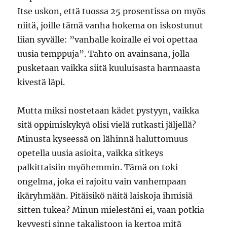
Itse uskon, että tuossa 25 prosentissa on myös
niitä, joille tämä vanha hokema on iskostunut
liian syvälle: ”vanhalle koiralle ei voi opettaa
uusia temppuja”. Tahto on avainsana, jolla
pusketaan vaikka siitä kuuluisasta harmaasta
kivestä läpi.
Mutta miksi nostetaan kädet pystyyn, vaikka
sitä oppimiskykyä olisi vielä rutkasti jäljellä?
Minusta kyseessä on lähinnä haluttomuus
opetella uusia asioita, vaikka sitkeys
palkittaisiin myöhemmin. Tämä on toki
ongelma, joka ei rajoitu vain vanhempaan
ikäryhmään. Pitäisikö näitä laiskoja ihmisiä
sitten tukea? Minun mielestäni ei, vaan potkia
kevyesti sinne takalistoon ja kertoa mitä