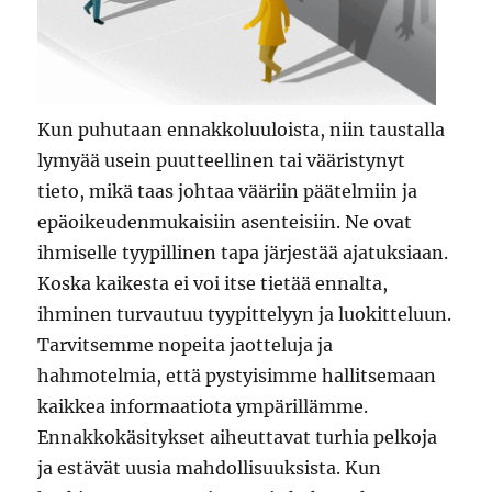
Kun puhutaan ennakkoluuloista, niin taustalla
lymyää usein puutteellinen tai vääristynyt
tieto, mikä taas johtaa vääriin päätelmiin ja
epäoikeudenmukaisiin asenteisiin. Ne ovat
ihmiselle tyypillinen tapa järjestää ajatuksiaan.
Koska kaikesta ei voi itse tietää ennalta,
ihminen turvautuu tyypittelyyn ja luokitteluun.
Tarvitsemme nopeita jaotteluja ja
hahmotelmia, että pystyisimme hallitsemaan
kaikkea informaatiota ympärillämme.
Ennakkokäsitykset aiheuttavat turhia pelkoja
ja estävät uusia mahdollisuuksista. Kun