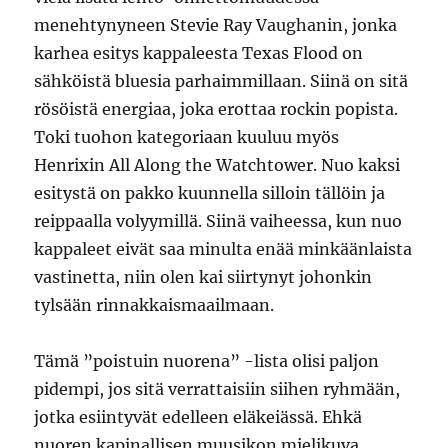
menehtynyneen Stevie Ray Vaughanin, jonka
karhea esitys kappaleesta Texas Flood on
sähköistä bluesia parhaimmillaan. Siinä on sitä
rösöistä energiaa, joka erottaa rockin popista.
Toki tuohon kategoriaan kuuluu myös
Henrixin All Along the Watchtower. Nuo kaksi
esitystä on pakko kuunnella silloin tällöin ja
reippaalla volyymillä. Siinä vaiheessa, kun nuo
kappaleet eivät saa minulta enää minkäänlaista
vastinetta, niin olen kai siirtynyt johonkin
tylsään rinnakkaismaailmaan.
Tämä ”poistuin nuorena” -lista olisi paljon
pidempi, jos sitä verrattaisiin siihen ryhmään,
jotka esiintyvät edelleen eläkeiässä. Ehkä
nuoren kapinallisen muusikon mielikuva