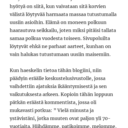
hyötyä on siitä, kun vaivataan sitä korvien
välistä löytyvää harmaata massaa tutustumalla
uusiin asioihin. Elämä on moneen polkuun
haarautuva seikkailu, joten miksi pitäisi tallata
samaa polkua vuodesta toiseen. Sivupoluilta
löytyvät ehkä ne parhaat aarteet, kunhan on
vain halukas tutustumaan uusiin maisemiin.
Kun haeskelin tietoa tähän blogiini, niin
päädyin eräälle keskustelusivustolle, jossa
vaihdettiin ajatuksia ikääntymisestä ja sen
vaikutuksesta arkeen. Kopioin tähän loppuun
pätkän eräästä kommentista, jossa oli
mukavasti potkua: ” Vielä minusta ja
ystävistäni, jotka muuten ovat paljon yli 70-
vuotiaita. Hiihdämme, patikoimme, melomme,