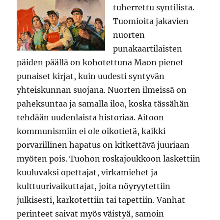
tuherrettu syntilista.
Tuomioita jakavien
nuorten
punakaartilaisten
päiden päällä on kohotettuna Maon pienet
punaiset kirjat, kuin uudesti syntyvän
yhteiskunnan suojana. Nuorten ilmeissä on
paheksuntaa ja samalla iloa, koska tässähän
tehdään uudenlaista historiaa. Aitoon
kommunismiin ei ole oikotietä, kaikki
porvarillinen hapatus on kitkettävä juuriaan
myöten pois. Tuohon roskajoukkoon laskettiin
kuuluvaksi opettajat, virkamiehet ja
kulttuurivaikuttajat, joita nöyryytettiin
julkisesti, karkotettiin tai tapettiin. Vanhat
perinteet saivat myös väistyä, samoin