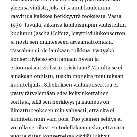
yleensä viulisti, joka ei saanut kuulemma
raavittua kaikkea herkkyyttä teoksesta. Vasta
1930-luvulla, aikansa kuuluisimpiin viulisteihin
kuulunut Jascha Heifetz, levytti viulukonserton
ja nosti sen maineeseen arvaamattomaan.
Tässähän ei ole lainkaan tolkkua. Pystyykö
konserttiyleisö erottamaan hyvän ja
erinomaisen viulistin toisistaan? Minulta se ei
ainakaan onnistu, tuskin monelta muultakaan
kuuntelijalta. Sibeliuksen viulukonserttoa ei
pysty tärvelemään edes keksinkertainen
soittaja, sillä sen herkkyys ja kauneus on
liimattu teokseen niin vahvasti, että sitä ei
kumiteta noin vain pois. Tuo yleinen selitys ei
voi olla se oikea. En todellakaan usko, että sata
vuotta sitten konserteissa kävijät lukivat