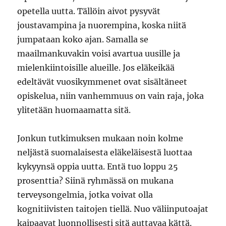
opetella uutta. Tällöin aivot pysyvät
joustavampina ja nuorempina, koska niitä
jumpataan koko ajan. Samalla se
maailmankuvakin voisi avartua uusille ja
mielenkiintoisille alueille. Jos eläkeikää
edeltävät vuosikymmenet ovat sisältäneet
opiskelua, niin vanhemmuus on vain raja, joka
ylitetään huomaamatta sitä.
Jonkun tutkimuksen mukaan noin kolme
neljästä suomalaisesta eläkeläisestä luottaa
kykyynsä oppia uutta. Entä tuo loppu 25
prosenttia? Siinä ryhmässä on mukana
terveysongelmia, jotka voivat olla
kognitiivisten taitojen tiellä. Nuo väliinputoajat
kaipaavat luonnollisesti sitä auttavaa kättä.