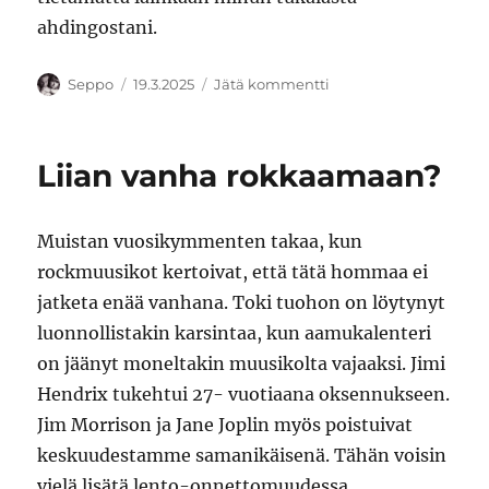
ahdingostani.
Kirjoittaja
Julkaistu
artikkeliin
Seppo
19.3.2025
Jätä kommentti
Sibeliuksen
viulukonsertto
Liian vanha rokkaamaan?
Muistan vuosikymmenten takaa, kun
rockmuusikot kertoivat, että tätä hommaa ei
jatketa enää vanhana. Toki tuohon on löytynyt
luonnollistakin karsintaa, kun aamukalenteri
on jäänyt moneltakin muusikolta vajaaksi. Jimi
Hendrix tukehtui 27- vuotiaana oksennukseen.
Jim Morrison ja Jane Joplin myös poistuivat
keskuudestamme samanikäisenä. Tähän voisin
vielä lisätä lento-onnettomuudessa