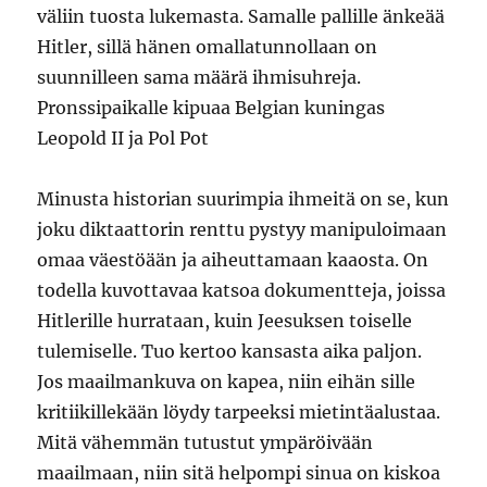
väliin tuosta lukemasta. Samalle pallille änkeää
Hitler, sillä hänen omallatunnollaan on
suunnilleen sama määrä ihmisuhreja.
Pronssipaikalle kipuaa Belgian kuningas
Leopold II ja Pol Pot
Minusta historian suurimpia ihmeitä on se, kun
joku diktaattorin renttu pystyy manipuloimaan
omaa väestöään ja aiheuttamaan kaaosta. On
todella kuvottavaa katsoa dokumentteja, joissa
Hitlerille hurrataan, kuin Jeesuksen toiselle
tulemiselle. Tuo kertoo kansasta aika paljon.
Jos maailmankuva on kapea, niin eihän sille
kritiikillekään löydy tarpeeksi mietintäalustaa.
Mitä vähemmän tutustut ympäröivään
maailmaan, niin sitä helpompi sinua on kiskoa