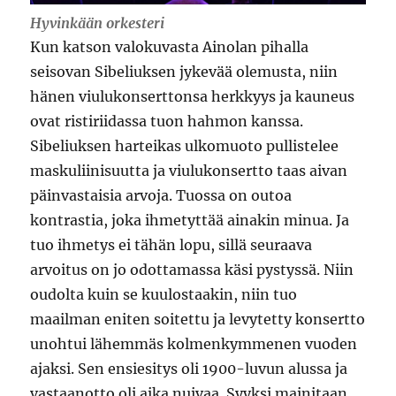
Hyvinkään orkesteri
Kun katson valokuvasta Ainolan pihalla
seisovan Sibeliuksen jykevää olemusta, niin
hänen viulukonserttonsa herkkyys ja kauneus
ovat ristiriidassa tuon hahmon kanssa.
Sibeliuksen harteikas ulkomuoto pullistelee
maskuliinisuutta ja viulukonsertto taas aivan
päinvastaisia arvoja. Tuossa on outoa
kontrastia, joka ihmetyttää ainakin minua. Ja
tuo ihmetys ei tähän lopu, sillä seuraava
arvoitus on jo odottamassa käsi pystyssä. Niin
oudolta kuin se kuulostaakin, niin tuo
maailman eniten soitettu ja levytetty konsertto
unohtui lähemmäs kolmenkymmenen vuoden
ajaksi. Sen ensiesitys oli 1900-luvun alussa ja
vastaanotto oli aika nuivaa. Syyksi mainitaan