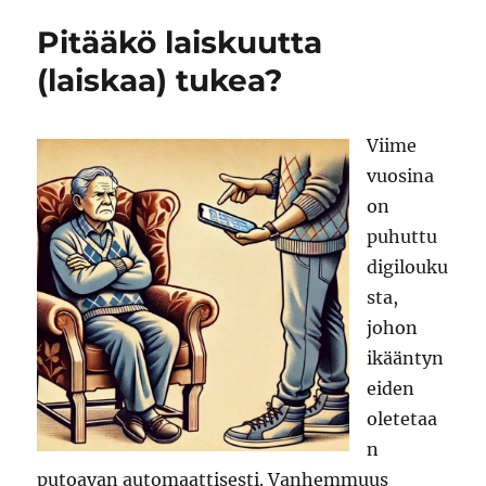
Mao
Pitääkö laiskuutta
kusetti
minuakin
(laiskaa) tukea?
Viime
vuosina
on
puhuttu
digilouku
sta,
johon
ikääntyn
eiden
oletetaa
n
putoavan automaattisesti. Vanhemmuus