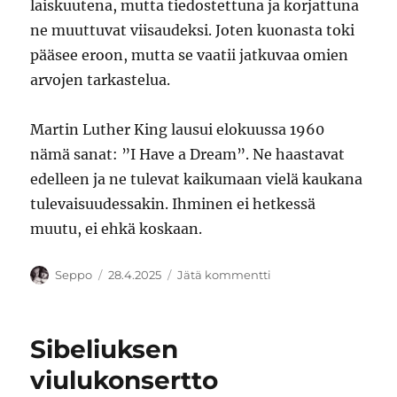
laiskuutena, mutta tiedostettuna ja korjattuna
ne muuttuvat viisaudeksi. Joten kuonasta toki
pääsee eroon, mutta se vaatii jatkuvaa omien
arvojen tarkastelua.
Martin Luther King lausui elokuussa 1960
nämä sanat: ”I Have a Dream”. Ne haastavat
edelleen ja ne tulevat kaikumaan vielä kaukana
tulevaisuudessakin. Ihminen ei hetkessä
muutu, ei ehkä koskaan.
Kirjoittaja
Julkaistu
artikkeliin
Seppo
28.4.2025
Jätä kommentti
Maailma
ilman
ennakkoluuloja
Sibeliuksen
viulukonsertto