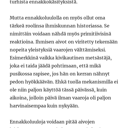
turhista ennakkokäsityksistä.
Mutta ennakkoluulolla on myös ollut oma
tärkeä roolinsa ihmiskunnan historiassa. Se
nimittäin voidaan nähdä myös primitiivisinä
reaktioina. Ihmisen aivot on viritetty tekemään
nopeita yleistyksiä vaarojen välttämiseksi.
Esimerkkinä vaikka kivikautinen metsästäjä,
joka ei taida jäädä pohtimaan, että mikä
pusikossa rapisee, jos hän on kerran nähnyt
pedon hyökkäävän. Ehkä tuolla mekanismilla ei
ole niin paljon käyttöä tässä päivässä, kuin
aikoina, jolloin päivä ilman vaaroja oli paljon
harvinaisempaa kuin nykyään.
Ennakkoluuloja voidaan pitää aivojen