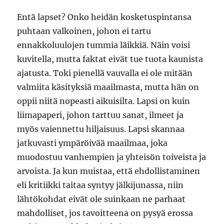
Entä lapset? Onko heidän kosketuspintansa
puhtaan valkoinen, johon ei tartu
ennakkoluulojen tummia läikkiä. Näin voisi
kuvitella, mutta faktat eivät tue tuota kaunista
ajatusta. Toki pienellä vauvalla ei ole mitään
valmiita käsityksiä maailmasta, mutta hän on
oppii niitä nopeasti aikuisilta. Lapsi on kuin
liimapaperi, johon tarttuu sanat, ilmeet ja
myös vaiennettu hiljaisuus. Lapsi skannaa
jatkuvasti ympäröivää maailmaa, joka
muodostuu vanhempien ja yhteisön toiveista ja
arvoista. Ja kun muistaa, että ehdollistaminen
eli kritiikki taitaa syntyy jälkijunassa, niin
lähtökohdat eivät ole suinkaan ne parhaat
mahdolliset, jos tavoitteena on pysyä erossa