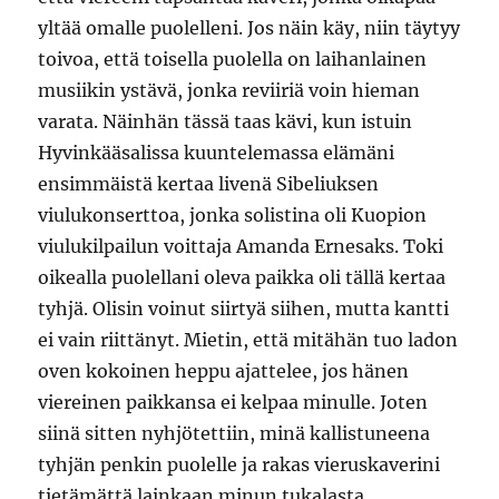
yltää omalle puolelleni. Jos näin käy, niin täytyy
toivoa, että toisella puolella on laihanlainen
musiikin ystävä, jonka reviiriä voin hieman
varata. Näinhän tässä taas kävi, kun istuin
Hyvinkääsalissa kuuntelemassa elämäni
ensimmäistä kertaa livenä Sibeliuksen
viulukonserttoa, jonka solistina oli Kuopion
viulukilpailun voittaja Amanda Ernesaks. Toki
oikealla puolellani oleva paikka oli tällä kertaa
tyhjä. Olisin voinut siirtyä siihen, mutta kantti
ei vain riittänyt. Mietin, että mitähän tuo ladon
oven kokoinen heppu ajattelee, jos hänen
viereinen paikkansa ei kelpaa minulle. Joten
siinä sitten nyhjötettiin, minä kallistuneena
tyhjän penkin puolelle ja rakas vieruskaverini
tietämättä lainkaan minun tukalasta