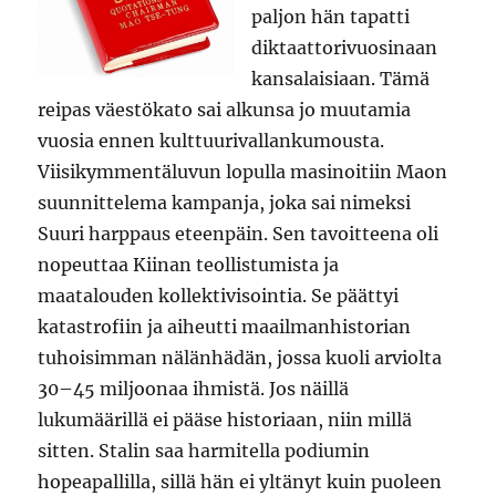
paljon hän tapatti
diktaattorivuosinaan
kansalaisiaan. Tämä
reipas väestökato sai alkunsa jo muutamia
vuosia ennen kulttuurivallankumousta.
Viisikymmentäluvun lopulla masinoitiin Maon
suunnittelema kampanja, joka sai nimeksi
Suuri harppaus eteenpäin. Sen tavoitteena oli
nopeuttaa Kiinan teollistumista ja
maatalouden kollektivisointia. Se päättyi
katastrofiin ja aiheutti maailmanhistorian
tuhoisimman nälänhädän, jossa kuoli arviolta
30–45 miljoonaa ihmistä. Jos näillä
lukumäärillä ei pääse historiaan, niin millä
sitten. Stalin saa harmitella podiumin
hopeapallilla, sillä hän ei yltänyt kuin puoleen