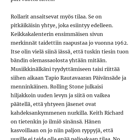
Rollarit ansaitsevat myös tilaa. Se on
pitkäikäisin yhtye, joka esiintyy edelleen.
Keikkakalenterin ensimmäisen sivun
merkinnät taidettiin raapustaa jo vuonna 1962.
Itse olin vielä siinä iässä, että tuskin tiesin tuon
bändin olemassaolosta yhtään mitään.
Musiikkinälkäni tyydyttämiseen taisi riittää
siihen aikaan Tapio Rautavaaran Päivänsäde ja
menninkäinen. Rolling Stone julkaisi
hiljakkoin uuden levyn ja siitä on vaikea
päätellä, että yhtyeen jäsenet ovat
kahdeksankymmenen nurkilla. Keith Richard
on tietenkin jo ilmiö sinänsä. Hänen
kasvoillaan on jo niin paljon ryppyjä, että
uusille ei taida olla enää paljoakaan tilaa. No,